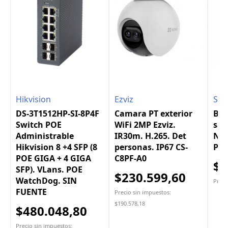
Hikvision
Ezviz
Sud
DS-3T1512HP-SI-8P4F
Camara PT exterior
Bot
Switch POE
WiFi 2MP Ezviz.
sal
Administrable
IR30m. H.265. Det
NA/
Hikvision 8 +4 SFP (8
personas. IP67 CS-
Par
POE GIGA + 4 GIGA
C8PF-A0
$3
SFP). VLans. POE
$230.599,60
WatchDog. SIN
Preci
FUENTE
Precio sin impuestos:
$190.578,18
$480.048,80
Precio sin impuestos: