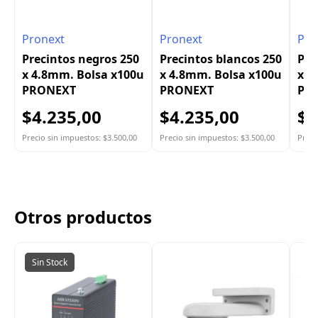
Pronext
Pronext
Pro
Precintos negros 250
Precintos blancos 250
Pre
x 4.8mm. Bolsa x100u
x 4.8mm. Bolsa x100u
x 2
PRONEXT
PRONEXT
PR
$4.235,00
$4.235,00
$1
Precio sin impuestos: $3.500,00
Precio sin impuestos: $3.500,00
Preci
Otros productos
Sin Stock